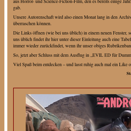
aus Horror- und Science-Fiction-Film, den es bereits einige Jah
gab.
Unsere Autorenschaft wird also einen Monat lang in den Archi
überraschen können.
Die Links öffnen (wie bei uns üblich) in einem neuen Fenster, so
uns üblich findet ihr hier unter dieser Einleitung auch eine Tabe
immer wieder zurückfindet, wenn ihr unser obiges Rubrikenbann
So, jetzt aber Schluss mit dem Ausflug in „EVIL ED für Dumm
Viel Spaß beim entdecken – und lasst ruhig auch mal ein Like
St