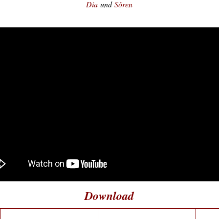
Dia
und
Sören
Download