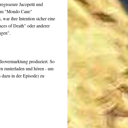
regisseure Jacopetti und
Film "Mondo Cane"
 war ihre Intention sicher eine
aces of Death" oder anderer
ngen".
Videovermarktung produziert. So
ern runterladen und hören - um
s dazu in der Episode) zu