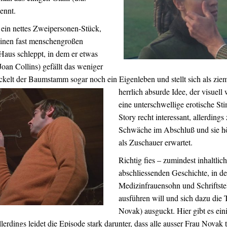
ennt.
t ein nettes Zweipersonen-Stück,
einen fast menschengroßen
aus schleppt, in dem er etwas
Joan Collins) gefällt das weniger
kelt der Baumstamm sogar noch ein Eigenleben und stellt sich als ziem
herrlich absurde Idee, der visuell
eine unterschwellige erotische S
Story recht interessant, allerdings
Schwäche im Abschluß und sie hö
als Zuschauer erwartet.
Richtig fies – zumindest inhaltlic
abschliessenden Geschichte, in d
Medizinfrauensohn und Schriftstel
ausführen will und sich dazu die 
Novak) ausguckt. Hier gibt es ei
llerdings leidet die Episode stark darunter, dass alle ausser Frau Novak 