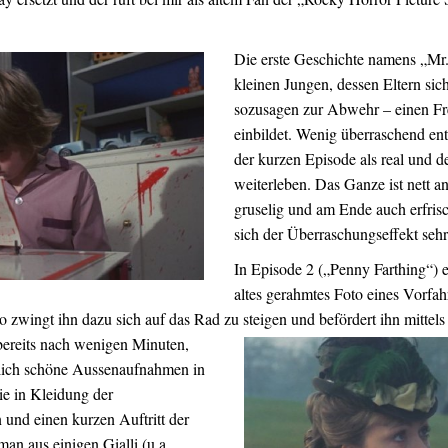
Die erste Geschichte namens „Mr.
kleinen Jungen, dessen Eltern sich
sozusagen zur Abwehr – einen Fr
einbildet. Wenig überraschend en
der kurzen Episode als real und d
weiterleben. Das Ganze ist nett a
gruselig und am Ende auch erfrisch
sich der Überraschungseffekt seh
In Episode 2 („Penny Farthing“) e
altes gerahmtes Foto eines Vorf
o zwingt ihn dazu sich auf das Rad zu steigen und befördert ihn mittels
ereits nach wenigen Minuten,
rklich schöne Aussenaufnahmen in
ie in Kleidung der
und einen kurzen Auftritt der
an aus einigen Gialli (u.a.