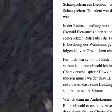
Schauspielerin ein Drehbuch ve
Schauspielern. Trotzdem war d
war.
In der Rahmenhandlung informi
(Donald Pleasance) einen sein
seiner letzten Rolle) über die Fo
Erforschung des Wahnsinns gema
folgenden vier Geschichten ei
Für mich war schon die Einlei
verbunden, denn obwohl ich i
Charakterschauspieler Hawkins
Inneren immer wieder dazu „Bo
etwa daran, dass seine Leistu
sondern an seiner Stimme.
Wie ich dann im Audiokomment
Rolle, obwohl er erst kurz zu
dann durch die von Charles Gra