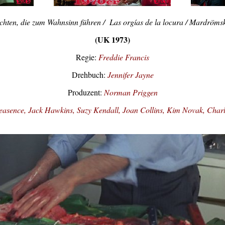
chten, die zum Wahnsinn führen / Las orgías de la locura / Mardrömsk
(UK 1973)
Regie:
Freddie Francis
Drehbuch:
Jennifer Jayne
Produzent:
Norman Priggen
easence
,
Jack Hawkins
,
Suzy Kendall
,
Joan Collins
,
Kim Novak
,
Charl