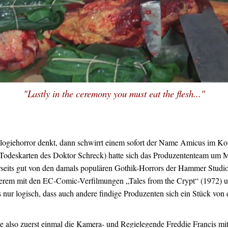
"Lastly in the ceremony you must eat the flesh..."
ogiehorror denkt, dann schwirrt einem sofort der Name Amicus im Kop
Todeskarten des Doktor Schreck) hatte sich das Produzententeam um M
nerseits gut von den damals populären Gothik-Horrors der Hammer Studio
nderem mit den EC-Comic-Verfilmungen „Tales from the Crypt“ (1972) u
s nur logisch, dass auch andere findige Produzenten sich ein Stück v
also zuerst einmal die Kamera- und Regielegende Freddie Francis mit 