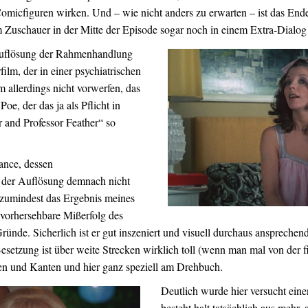
micfiguren wirken. Und – wie nicht anders zu erwarten – ist das Ende
 Zuschauer in der Mitte der Episode sogar noch in einem Extra-Dialog 
Auflösung der Rahmenhandlung
film, der in einer psychiatrischen
m allerdings nicht vorwerfen, das
oe, der das ja als Pflicht in
r and Professor Feather“ so
ance, dessen
z der Auflösung demnach nicht
 zumindest das Ergebnis meines
vorhersehbare Mißerfolg des
ründe. Sicherlich ist er gut inszeniert und visuell durchaus ansprechen
esetzung ist über weite Strecken wirklich toll (wenn man mal von der f
ken und Kanten und hier ganz speziell am Drehbuch.
Deutlich wurde hier versucht einen
besteht halt tatsächlich aus mehr,