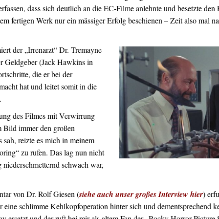
rfassen, dass sich deutlich an die EC-Filme anlehnte und besetzte den
em fertigen Werk nur ein mässiger Erfolg beschienen – Zeit also mal 
ert der „Irrenarzt“ Dr. Tremayne
er Geldgeber (Jack Hawkins in
rtschritte, die er bei der
cht hat und leitet somit in die
n.
tung des Filmes mit Verwirrung
m Bild immer den großen
 sah, reizte es mich in meinem
ring“ zu rufen. Das lag nun nicht
ng niederschmetternd schwach war,
ar von Dr. Rolf Giesen (
siehe auch unser großes Interview hier
) erf
vor eine schlimme Kehlkopfoperation hinter sich und dementsprechend k
y ersetzt und der ruft bei mir als altem Fan der „Rocky Horror Pictur