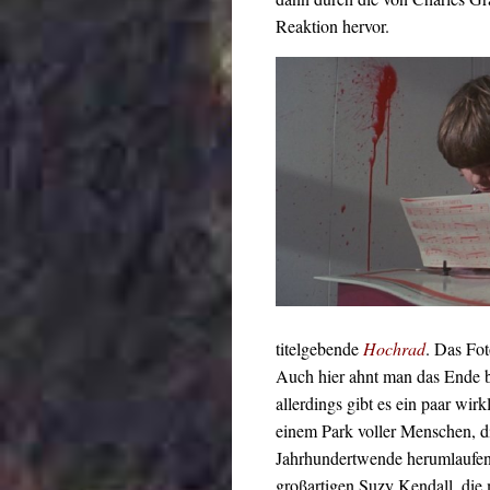
Reaktion hervor.
titelgebende
Hochrad
. Das Fot
Auch hier ahnt man das Ende b
allerdings gibt es ein paar wi
einem Park voller Menschen, d
Jahrhundertwende herumlaufen 
großartigen Suzy Kendall, die m