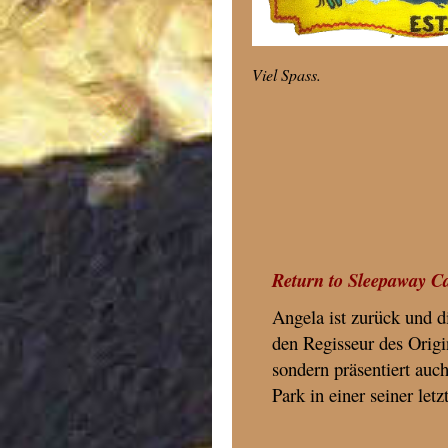
Viel Spass.
Return to Sleepaway C
Angela ist zurück und di
den Regisseur des Origi
sondern präsentiert au
Park in einer seiner letz