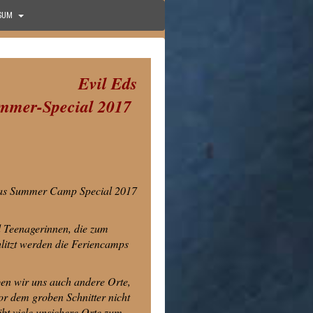
SUM
Evil Eds
mmer-Special 2017
 das Summer Camp Special 2017
 Teenagerinnen, die zum
hlitzt werden die Feriencamps
ben wir uns auch andere Orte,
 dem groben Schnitter nicht
gibt viele unsichere Orte zum