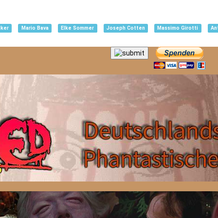
iker
Mario Bava
Elke Sommer
Joseph Cotten
Massimo Girotti
An