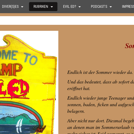
DIVER(S)ES
RUBRIKEN
EVIL ED?
PODCASTS
IMPRES
So
Endlich ist der Sommer wieder da.
Und das bedeutet, dass ab sofort
eröffnet hat.
Endlich wieder junge Teenager und
sonnen, baden,
ficken und aufgesc
belagern.
Aber nicht nur dort. Diesmal bege
an denen man im Sommerurlaub vor
mehr sicher ist. Seid gespannt, es 