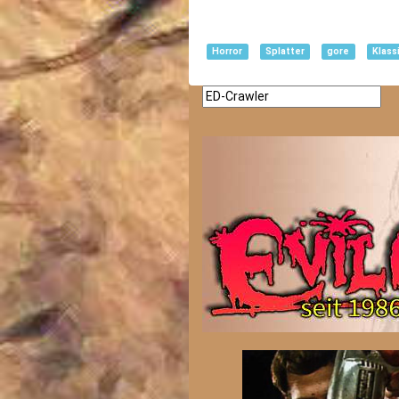
Horror
Splatter
gore
Klass