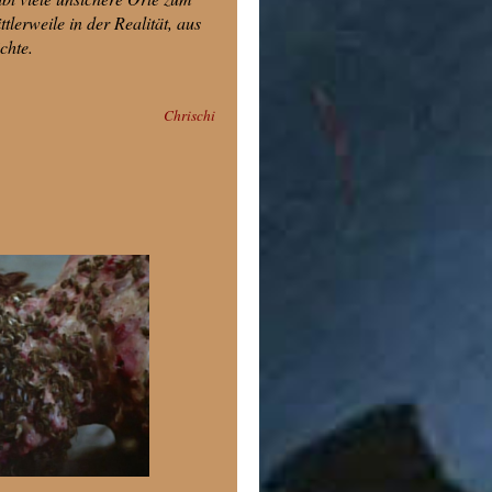
lerweile in der Realität, aus
chte.
Chrischi