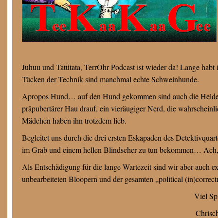
Juhuu und Tatütata, TerrOhr Podcast ist wieder da! Lange habt
Tücken der Technik sind manchmal echte Schweinhunde.
Apropos Hund… auf den Hund gekommen sind auch die Helden u
präpubertärer Hau drauf, ein vieräugiger Nerd, die wahrscheinli
Mädchen haben ihn trotzdem lieb.
Begleitet uns durch die drei ersten Eskapaden des Detektivquar
im Grab und einem hellen Blindseher zu tun bekommen… Ach, 
Als Entschädigung für die lange Wartezeit sind wir aber auch e
unbearbeiteten Bloopern und der gesamten „political (in)correct
Viel S
Chrisch