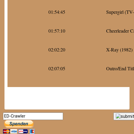
01:54:45
Supergirl (TV-
01:57:10
Cheerleader C
02:02:20
X-Ray (1982)
02:07:05
Outro/End Titl