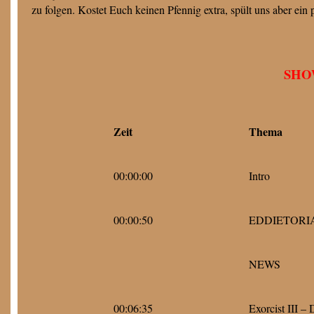
zu folgen. Kostet Euch keinen Pfennig extra, spült uns aber ein p
SHO
Zeit
Thema
00:00:00
Intro
00:00:50
EDDIETORI
NEWS
00:06:35
Exorcist III – 