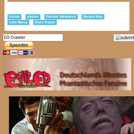
Horror
slasher
Patricio Valladares
Natalie Burn
Luke Massy
Bryce Draper