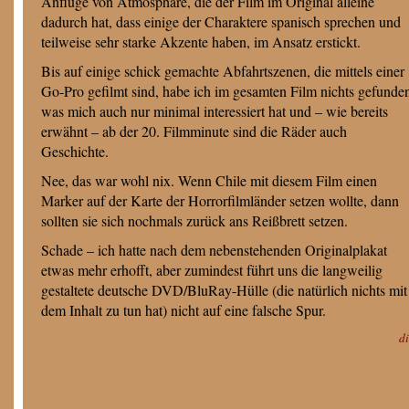
Anflüge von Atmosphäre, die der Film im Original alleine
dadurch hat, dass einige der Charaktere spanisch sprechen und
teilweise sehr starke Akzente haben, im Ansatz erstickt.
Bis auf einige schick gemachte Abfahrtszenen, die mittels einer
Go-Pro gefilmt sind, habe ich im gesamten Film nichts gefunde
was mich auch nur minimal interessiert hat und – wie bereits
erwähnt – ab der 20. Filmminute sind die Räder auch
Geschichte.
Nee, das war wohl nix. Wenn Chile mit diesem Film einen
Marker auf der Karte der Horrorfilmländer setzen wollte, dann
sollten sie sich nochmals zurück ans Reißbrett setzen.
Schade – ich hatte nach dem nebenstehenden Originalplakat
etwas mehr erhofft, aber zumindest führt uns die langweilig
gestaltete deutsche DVD/BluRay-Hülle (die natürlich nichts mit
dem Inhalt zu tun hat) nicht auf eine falsche Spur.
d