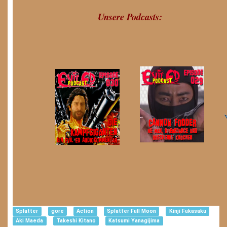
Unsere Podcasts:
Splatter
gore
Action
Splatter Full Moon
Kinji Fukasaku
Aki Maeda
Takeshi Kitano
Katsumi Yanagijima