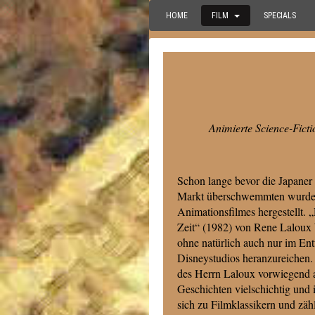
HOME
FILM
SPECIALS
Animierte Science-Ficti
Schon lange bevor die Japaner 
Markt überschwemmten wurden
Animationsfilmes hergestellt. 
Zeit“ (1982) von Rene Laloux b
ohne natürlich auch nur im Ent
Disneystudios heranzureichen. 
des Herrn Laloux vorwiegend a
Geschichten vielschichtig und 
sich zu Filmklassikern und zäh