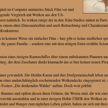
plett im Computer animiertes Stück Film vor und
rängende Vergleich mit Werken aus den US-
t natürlich. So wirken einige der in den Xilar-Studios mitten in Par
us einem alten Dinsoaurierfilm und auch Beleuchtung und Charakterani
-Konkurrenz.
 keinster Weise ein einfacher Film – hier gibt es keine niedlichen s
 die ganze Familie – sondern eine mit dem nötigen Ernst erzählte Scie
on eines riesigen Raumschiffes über einem unbekannten Planeten und b
ieg, der dem Zuschauer direkt klarmacht das er hier keinen neuen Pixa
Planet gewandelt. Die Heldin Kaena und ihre Dorfgemeinschaft leben au
n einer undurchdringlich erscheinenden Wolkendecke eingegrenzt ist,
n Fosters „Die denkenden Wälder“ auftun. Doch weit gefehlt.
s Baumes und opfern diesen ihren Göttern, die Wesen sind, die wie eine
essivität ausstrahlen und in einer riesigen Höhle ÜBER den Wolken zu
leidet und Hunger zum täglichen Leben gehört, haben sie sich mit ihrer