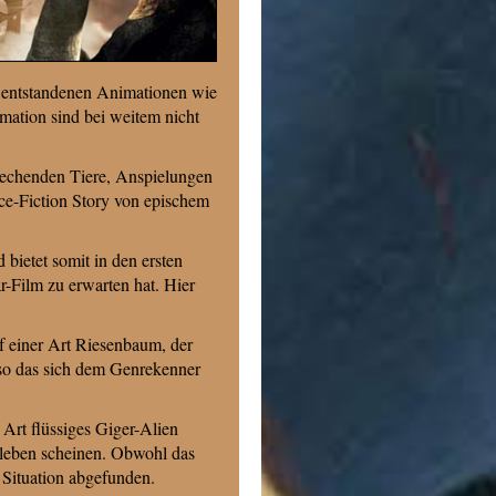
is entstandenen Animationen wie
mation sind bei weitem nicht
prechenden Tiere, Anspielungen
nce-Fiction Story von epischem
ietet somit in den ersten
r-Film zu erwarten hat. Hier
f einer Art Riesenbaum, der
 so das sich dem Genrekenner
 Art flüssiges Giger-Alien
 leben scheinen. Obwohl das
 Situation abgefunden.