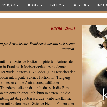
DIVER(S)ES
RUBRIKEN
EVIL ED?
PODCASTS
IMPRES
Kaena (2003)
on für Erwachsene. Frankreich besinnt sich seiner
Wurzeln.
mit ihren Science-Fiction inspirierten Animes den
 in Frankreich Meisterwerke des modernen
„Der wilde Planet“ (1973) oder „Die Herrscher der
oten intelligente Science Fiction mit Tiefgang
ferntesten an die Animationsqualität der
Trotzdem – alleine dadurch, das sich die Filme
n ein erwachsenes Publikum richteten und die
intelligent dargeboten wurden - entwickelten sie
len mit zu den besten Science Fiction Filmen aller