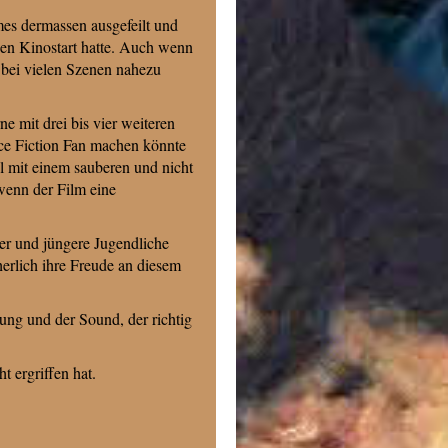
mes dermassen ausgefeilt und
inen Kinostart hatte. Auch wenn
 bei vielen Szenen nahezu
e mit drei bis vier weiteren
ce Fiction Fan machen könnte
 mit einem sauberen und nicht
 wenn der Film eine
er und jüngere Jugendliche
herlich ihre Freude an diesem
ng und der Sound, der richtig
 ergriffen hat.