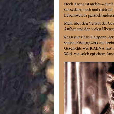
Doch Kaena ist anders – durch 
stösst dabei nach und nach auf
Lebenswelt in gänzlich anderem
Mehr über den Verlauf der Ges
Aufbau und den vielen Überra
Regisseur Chris Delaporte, de
seinem Erstlingswerk ein beei
Geschichte wie KAENA lässt si
Werk von solch epischem Ausm