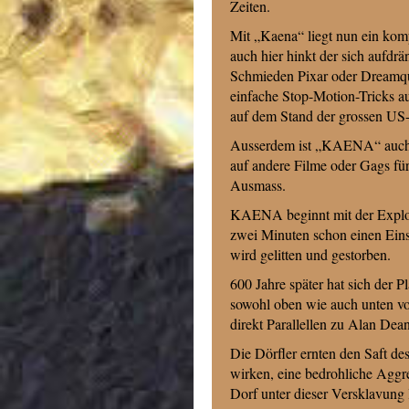
Zeiten.
Mit „Kaena“ liegt nun ein kom
auch hier hinkt der sich aufd
Schmieden Pixar oder Dreamques
einfache Stop-Motion-Tricks a
auf dem Stand der grossen US
Ausserdem ist „KAENA“ auch in
auf andere Filme oder Gags für
Ausmass.
KAENA beginnt mit der Explosi
zwei Minuten schon einen Einst
wird gelitten und gestorben.
600 Jahre später hat sich der 
sowohl oben wie auch unten vo
direkt Parallellen zu Alan Dea
Die Dörfler ernten den Saft de
wirken, eine bedrohliche Aggr
Dorf unter dieser Versklavung 