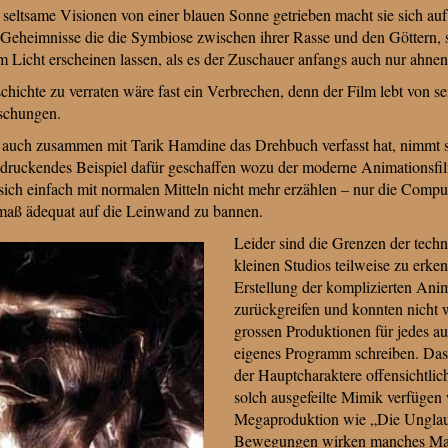
seltsame Visionen von einer blauen Sonne getrieben macht sie sich au
 Geheimnisse die die Symbiose zwischen ihrer Rasse und den Göttern, s
 Licht erscheinen lassen, als es der Zuschauer anfangs auch nur ahnen
chichte zu verraten wäre fast ein Verbrechen, denn der Film lebt von 
schungen.
r auch zusammen mit Tarik Hamdine das Drehbuch verfasst hat, nimmt s
ndruckendes Beispiel dafür geschaffen wozu der moderne Animationsfil
ch einfach mit normalen Mitteln nicht mehr erzählen – nur die Comput
aß ädequat auf die Leinwand zu bannen.
Leider sind die Grenzen der tech
kleinen Studios teilweise zu erke
Erstellung der komplizierten Ani
zurückgreifen und konnten nicht w
grossen Produktionen für jedes a
eigenes Programm schreiben. Das i
der Hauptcharaktere offensichtlich
solch ausgefeilte Mimik verfügen 
Megaproduktion wie „Die Unglau
Bewegungen wirken manches Mal 