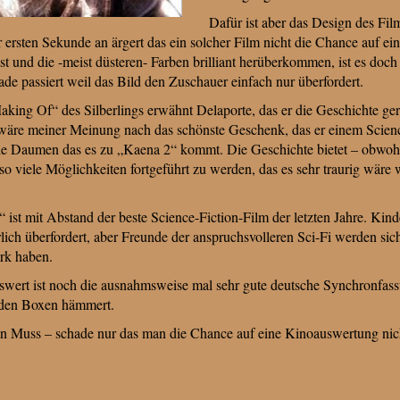
Dafür ist aber das Design des Fil
er ersten Sekunde an ärgert das ein solcher Film nicht die Chance auf e
t und die -meist düsteren- Farben brilliant herüberkommen, ist es doch
de passiert weil das Bild den Zuschauer einfach nur überfordert.
aking Of“ des Silberlings erwähnt Delaporte, das er die Geschichte gern
 wäre meiner Meinung nach das schönste Geschenk, das er einem Scien
ie Daumen das es zu „Kaena 2“ kommt. Die Geschichte bietet – obwohl
o viele Möglichkeiten fortgeführt zu werden, das es sehr traurig wäre
t mit Abstand der beste Science-Fiction-Film der letzten Jahre. Kind
rlich überfordert, aber Freunde der anspruchsvolleren Sci-Fi werden sic
rk haben.
wert ist noch die ausnahmsweise mal sehr gute deutsche Synchronfassu
s den Boxen hämmert.
n Muss – schade nur das man die Chance auf eine Kinoauswertung nicht