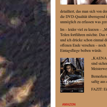
detailliert, das man sich von d
die DVD-Qualität überragend is
unmöglich zu erfassen was gera
Im – leider viel zu kurzen – „M
Teilen fortführen möchte. Das
und ich drücke schon einmal d
offenen Ende versehen – noch s
Eintagsfliege beiben würde.
„KAENA“ is
sind siche
Meisterwe
Bemerkens
saftig au
FAZIT: Ei
AMAZON