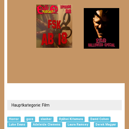
Hauptkategorie:
Film
Horror
gore
slasher
Ryūhei Kitamura
David Cohen
Luke Evans
Adeleide Clemens
Laura Ramsey
Derek Magyar