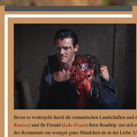
Bevor es weitergeht durch die romantischen Landschaften und di
Ramsey
) und ihr Freund (
Luke Evans
) ihren Roadtrip, um sich 
des Restaurants ein weniger gutes Händchen als in der Liebe. 