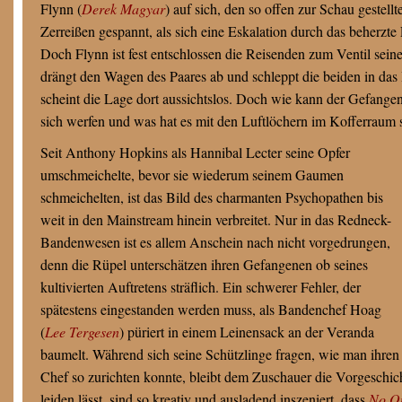
Flynn (
Derek Magyar
) auf sich, den so offen zur Schau geste
Zerreißen gespannt, als sich eine Eskalation durch das beherzt
Doch Flynn ist fest entschlossen die Reisenden zum Ventil sein
drängt den Wagen des Paares ab und schleppt die beiden in das 
scheint die Lage dort aussichtslos. Doch wie kann der Gefange
sich werfen und was hat es mit den Luftlöchern im Kofferraum 
Seit Anthony Hopkins als Hannibal Lecter seine Opfer
umschmeichelte, bevor sie wiederum seinem Gaumen
schmeichelten, ist das Bild des charmanten Psychopathen bis
weit in den Mainstream hinein verbreitet. Nur in das Redneck-
Bandenwesen ist es allem Anschein nach nicht vorgedrungen,
denn die Rüpel unterschätzen ihren Gefangenen ob seines
kultivierten Auftretens sträflich. Ein schwerer Fehler, der
spätestens eingestanden werden muss, als Bandenchef Hoag
(
Lee Tergesen
) püriert in einem Leinensack an der Veranda
baumelt. Während sich seine Schützlinge fragen, wie man ihren
Chef so zurichten konnte, bleibt dem Zuschauer die Vorgeschich
leiden lässt, sind so kreativ und ausladend inszeniert, dass
No On