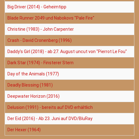
Big Driver (2014) - Geheimtipp
Blade Runner 2049 und Nabokovs "Pale Fire"
Christine (1983) - John Carpenter
Crash - David Cronenberg (1996)
Daddy's Girl (2018) - ab 27. August uncut von "Pierrot Le Fou"
Dark Star (1974) - Finsterer Stern
Day of the Animals (1977)
Deadly Blessing (1981)
Deepwater Horizon (2016)
Delusion (1991) - bereits auf DVD erhältlich
Der Eid (2016) - Ab 23. Juni auf DVD/BluRay
Der Hexer (1964)