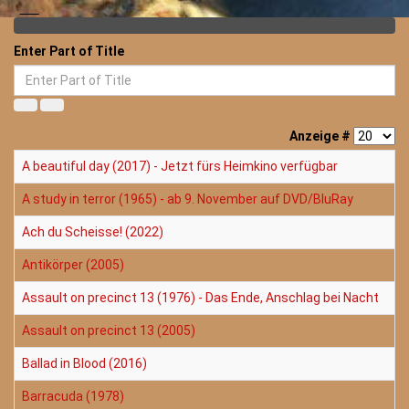
Enter Part of Title
Anzeige #
A beautiful day (2017) - Jetzt fürs Heimkino verfügbar
A study in terror (1965) - ab 9. November auf DVD/BluRay
Ach du Scheisse! (2022)
Antikörper (2005)
Assault on precinct 13 (1976) - Das Ende, Anschlag bei Nacht
Assault on precinct 13 (2005)
Ballad in Blood (2016)
Barracuda (1978)